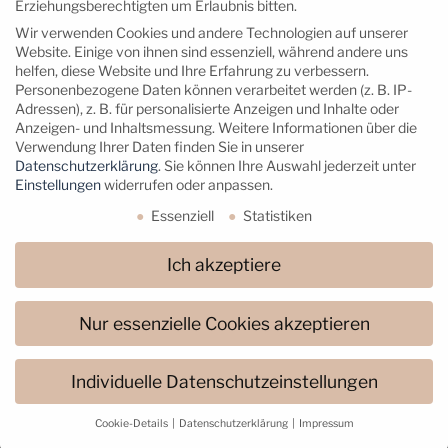
Für mich geht es nicht ums reine Glück,
Erziehungsberechtigten um Erlaubnis bitten.
sondern es geht um die Integration und
Wir verwenden Cookies und andere Technologien auf unserer
Website. Einige von ihnen sind essenziell, während andere uns
das Erleben ALLER Gefühle.
helfen, diese Website und Ihre Erfahrung zu verbessern.
Denn das macht für mich das Menschsein
Personenbezogene Daten können verarbeitet werden (z. B. IP-
Adressen), z. B. für personalisierte Anzeigen und Inhalte oder
– bzw. das Löw*innen-Sein – aus.
Anzeigen- und Inhaltsmessung.
Weitere Informationen über die
Verwendung Ihrer Daten finden Sie in unserer
Mehr lesen...
Datenschutzerklärung
.
Sie können Ihre Auswahl jederzeit unter
Einstellungen
widerrufen oder anpassen.
Essenziell
Statistiken
NÄCHSTE EINTRÄGE »
Ich akzeptiere
Nur essenzielle Cookies akzeptieren
Individuelle Datenschutzeinstellungen
Cookie-Details
Datenschutzerklärung
Impressum