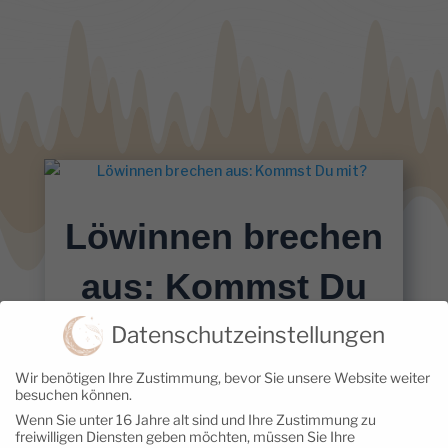
Löwinnen brechen
aus: Kommst Du
mit?
Datenschutzeinstellungen
Wir benötigen Ihre Zustimmung, bevor Sie unsere Website weiter
19. Januar 2023
|
Löwinnen brechen
besuchen können.
aus
Wenn Sie unter 16 Jahre alt sind und Ihre Zustimmung zu
freiwilligen Diensten geben möchten, müssen Sie Ihre