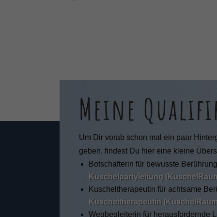
n Sie in unserer
Datenschutzerklärung
.
finden Sie eine Übersicht über alle verwendeten Cookies. Sie können Ih
lligung zu ganzen Kategorien geben oder sich weitere Informationen
gen lassen und so nur bestimmte Cookies auswählen.
le akzeptieren
Speichern
r essenzielle Cookies akzeptieren
schutzeinstellungen
Meine Qualif
enziell (1)
zielle Cookies ermöglichen grundlegende Funktionen und sind für die einwandfre
ion der Website erforderlich.
Cookie-Informationen anzeigen
Um Dir vorab schon mal ein paar Hinter
geben, findest Du hier eine kleine Übers
tistiken (1)
Botschafterin für bewusste Berührun
stik Cookies erfassen Informationen anonym. Diese Informationen helfen uns zu
Kuschelpartyleitung (KuschelRau
ehen, wie unsere Besucher unsere Website nutzen.
Kuscheltherapeutin für achtsame Be
Cookie-Informationen anzeigen
Kuscheltherapeutin (KuschelRaum
Datenschutzerklärung
Imp
Wegbegleiterin für herausfordernde