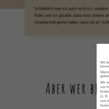
Schließlich war ich auch nicht ich, sondern
Rolle, wie ich glaubte, dass mich andere u
Gesellschaft gerne hätten, dass ich so “richt
Wir b
könn
Wenn 
geben
Aber wer bin
Wir v
von i
Erfah
(z. B
und I
finde