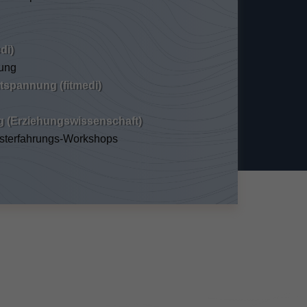
di)
nung
ntspannung (fitmedi)
g (Erziehungswissenschaft)
bsterfahrungs-Workshops