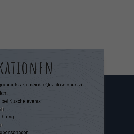
re
Zurück
ikationen
ie
grundinfos zu meinen Qualifikationen zu
icht:
Statistiken
g bei Kuschelevents
m)
rührung
)
ressum
 Lebensphasen