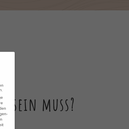
en
n.
nd sein muss?
ge
re
den
igen-
en
it