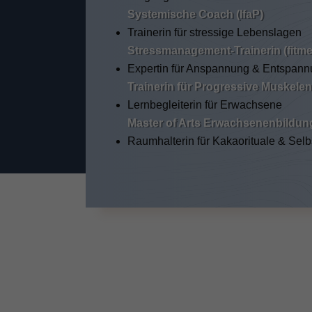
Systemische Coach (IfaP)
Trainerin für stressige Lebenslagen
Stressmanagement-Trainerin (fitme
Expertin für Anspannung & Entspan
Trainerin für Progressive Muskele
Lernbegleiterin für Erwachsene
Master of Arts Erwachsenenbildun
Raumhalterin für Kakaorituale & Sel