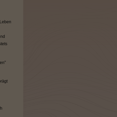
 Leben
und
tets
en”
rägt
ch