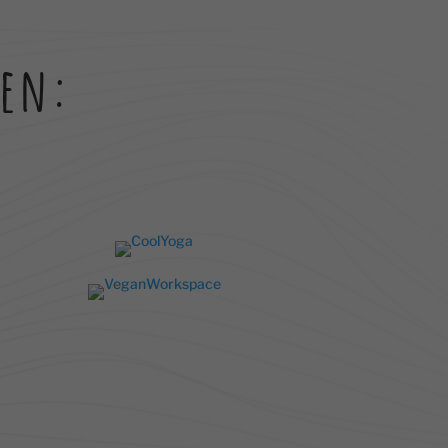
re
nen:
Zurück
ie
Statistiken
ressum