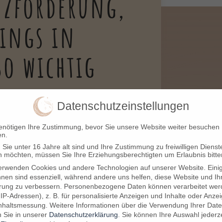
nzförderung,
ings in
o wichtig
Datenschutzeinstellungen
eiter
-Mentalität unserer westlichen
enötigen Ihre Zustimmung, bevor Sie unsere Website weiter besuchen
en.
Jahren viele weitere Belastungsfaktoren
Sie unter 16 Jahre alt sind und Ihre Zustimmung zu freiwilligen Dienst
en Folgen der Pandemie, lasten weitere
 möchten, müssen Sie Ihre Erziehungsberechtigten um Erlaubnis bitte
gende Inflation schwer auf unserem
erwenden Cookies und andere Technologien auf unserer Website. Eini
hnen sind essenziell, während andere uns helfen, diese Website und Ih
t.
rung zu verbessern.
Personenbezogene Daten können verarbeitet wer
. IP-Adressen), z. B. für personalisierte Anzeigen und Inhalte oder Anze
mbination mit strukturellen und
nhaltsmessung.
Weitere Informationen über die Verwendung Ihrer Dat
eitnehmende nicht selten an ihre
n Sie in unserer
Datenschutzerklärung
.
Sie können Ihre Auswahl jederze