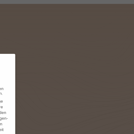
en
n.
ge
re
den
igen-
en
it