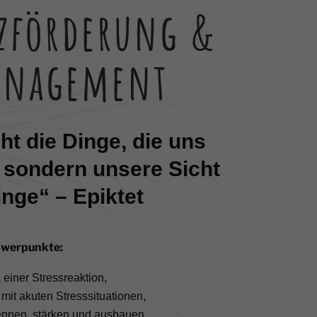
nzförderung &
anagement
ht die Dinge, die uns
 sondern unsere Sicht
inge“ – Epiktet
hwerpunkte:
 einer Stressreaktion,
it akuten Stresssituationen,
nnen, stärken und ausbauen,