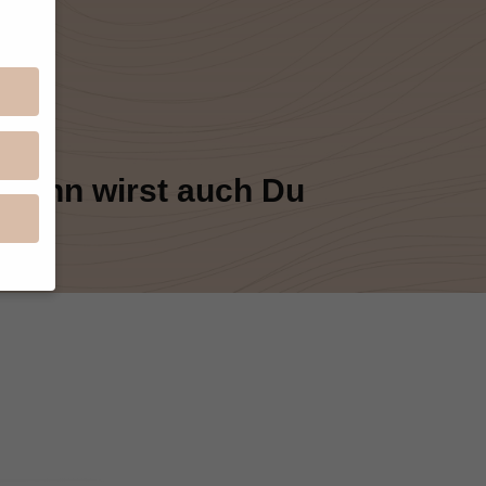
 dann wirst auch Du
en
n.
ge
re
den
igen-
en