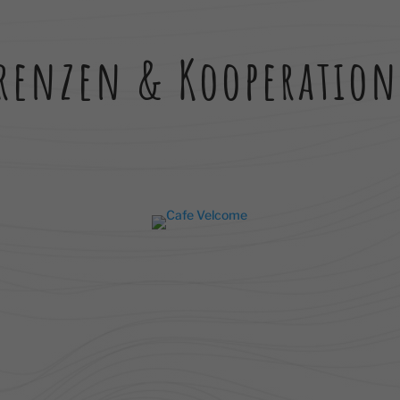
n Sie in unserer
Datenschutzerklärung
.
finden Sie eine Übersicht über alle verwendeten Cookies. Sie können Ih
lligung zu ganzen Kategorien geben oder sich weitere Informationen
gen lassen und so nur bestimmte Cookies auswählen.
erenzen & Kooperatio
le akzeptieren
Speichern
r essenzielle Cookies akzeptieren
schutzeinstellungen
enziell (1)
zielle Cookies ermöglichen grundlegende Funktionen und sind für die einwandfre
ion der Website erforderlich.
Cookie-Informationen anzeigen
tistiken (1)
stik Cookies erfassen Informationen anonym. Diese Informationen helfen uns zu
ehen, wie unsere Besucher unsere Website nutzen.
Cookie-Informationen anzeigen
Datenschutzerklärung
Imp