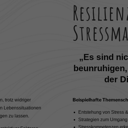
Resilie
Stressm
„Es sind nic
beunruhigen,
der D
Beispielhafte Themensc
, trotz widriger
en Lebenssituationen
Entstehung von Stress &
gen zu lassen.
Strategien zum Umgang m
Stresskompetenzen erke