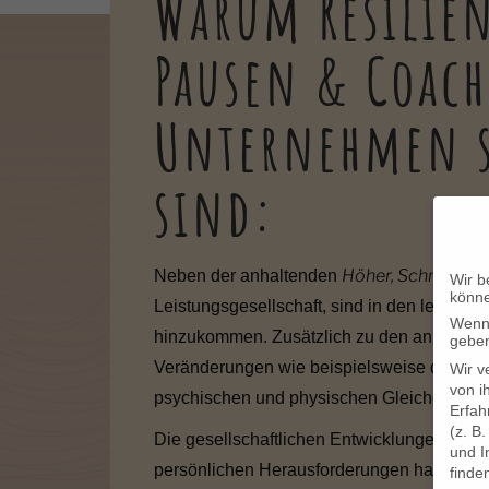
Warum Resilie
Pausen & Coach
Unternehmen s
sind:
Höher, Schneller,W
Neben der anhaltenden
Wir b
könn
Leistungsgesellschaft, sind in den letzten 
Wenn 
hinzukommen. Zusätzlich zu den anhaltend
geben
Veränderungen wie beispielsweise die stei
Wir v
von i
psychischen und physischen Gleichgewich
Erfah
(z. B
Die gesellschaftlichen Entwicklungen in Ko
und I
persönlichen Herausforderungen haben Arb
finde