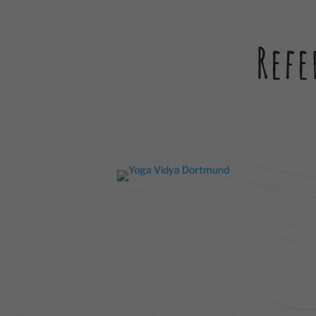
finde
Hier 
Einwi
anzei
Ref
Al
Nu
Daten
Ess
Essen
Funkt
Sta
Stati
verst