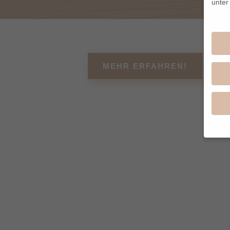
unte
MEHR ERFAHREN!
Wenn 
geben
Wir v
von i
Erfah
(z. B
und I