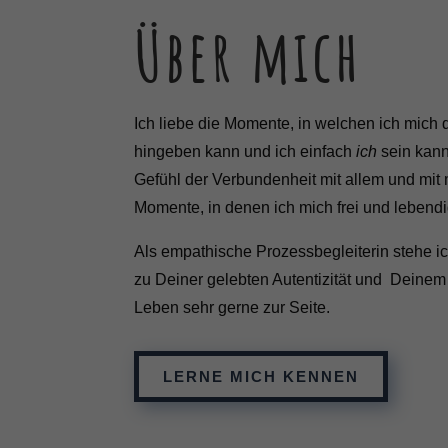
finde
Über mich
Hier 
Einwi
anzei
Al
Ich liebe die Momente, in welchen ich mich
Nu
hingeben kann und ich einfach
ich
sein kann
Gefühl der Verbundenheit mit allem und mit m
Daten
Ess
Momente, in denen ich mich frei und lebendi
Essen
Als empathische Prozessbegleiterin stehe i
Funkt
zu Deiner gelebten Autentizität und Deinem 
Leben sehr gerne zur Seite.
Sta
Stati
verst
LERNE MICH KENNEN