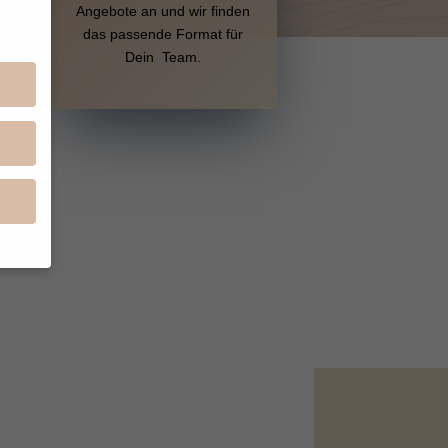
Angebote an und wir finden
das passende Format für
Dein Team.
en
n.
ge
re
den
igen-
en