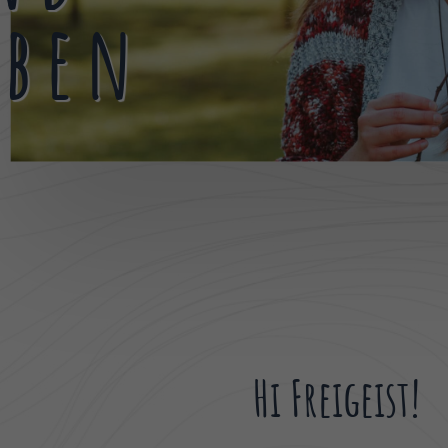
eben
Hi Freigeist!