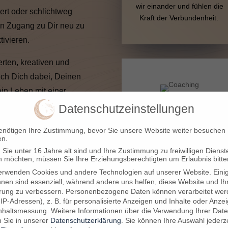
wir einander und fühlen die
ert oder schlichtweg
Kraft der Verbundenheit.
den Zugang zu Dir neu zu
tivieren.
erten, kreativen und
 ich Dich dabei, Deinen
in Leben mit einer
hl, Gelassenheit und
Datenschutzeinstellungen
Coaching
enötigen Ihre Zustimmung, bevor Sie unsere Website weiter besuchen
Deine intensive und
en.
ituale aus, welche
ganzheitliche 1:1-Begleitung
Sie unter 16 Jahre alt sind und Ihre Zustimmung zu freiwilligen Dienst
odenständige Weise mit
 möchten, müssen Sie Ihre Erziehungsberechtigten um Erlaubnis bitte
über mehrere Sitzungen.
ngen und regelmäßig
erwenden Cookies und andere Technologien auf unserer Website. Eini
Schau Dir mein Coaching-
hnen sind essenziell, während andere uns helfen, diese Website und Ih
ess anregen.
Angebot an und buche Dir
rung zu verbessern.
Personenbezogene Daten können verarbeitet wer
. IP-Adressen), z. B. für personalisierte Anzeigen und Inhalte oder Anze
ein unverbindliches
ebote durch und komme
nhaltsmessung.
Weitere Informationen über die Verwendung Ihrer Dat
Kennenlerngespräch.
n Sie in unserer
Datenschutzerklärung
.
Sie können Ihre Auswahl jederze
.