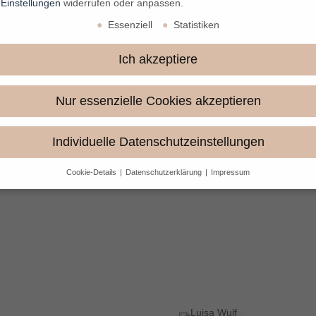
r
Einstellungen
widerrufen oder anpassen.
Essenziell
Statistiken
Ich akzeptiere
Nur essenzielle Cookies akzeptieren
Individuelle Datenschutzeinstellungen
Cookie-Details
Datenschutzerklärung
Impressum
Datenschutzeinstellungen
Sie unter 16 Jahre alt sind und Ihre Zustimmung zu freiwilligen Dienst
 möchten, müssen Sie Ihre Erziehungsberechtigten um Erlaubnis bitte
erwenden Cookies und andere Technologien auf unserer Website. Eini
hnen sind essenziell, während andere uns helfen, diese Website und Ih
rung zu verbessern.
Personenbezogene Daten können verarbeitet wer
. IP-Adressen), z. B. für personalisierte Anzeigen und Inhalte oder Anze
nhaltsmessung.
Weitere Informationen über die Verwendung Ihrer Dat