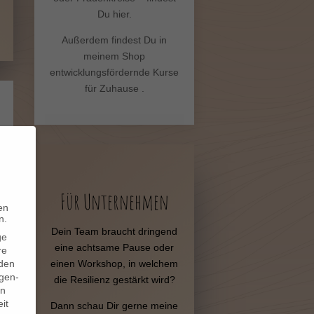
Du hier.
Außerdem findest Du in
meinem Shop
entwicklungsfördernde Kurse
für Zuhause .
Für Unternehmen
en
n.
Dein Team braucht dringend
ge
eine achtsame Pause oder
re
einen Workshop, in welchem
den
igen-
die Resilienz gestärkt wird?
en
it
Dann schau Dir gerne meine