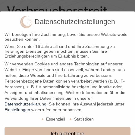
Verbraucher­streit­
Datenschutzeinstellungen
beilegung/Universal­
Wir benötigen Ihre Zustimmung, bevor Sie unsere Website weiter
schlichtungs­stelle
besuchen können.
Wenn Sie unter 16 Jahre alt sind und Ihre Zustimmung zu
freiwilligen Diensten geben möchten, müssen Sie Ihre
Wir nehmen an einem Streitbeilegungsverfahren vor einer
Erziehungsberechtigten um Erlaubnis bitten.
Verbraucherschlichtungsstelle teil. Zuständig ist die
Wir verwenden Cookies und andere Technologien auf unserer
Universalschlichtungsstelle des Zentrums für Schlichtung e.V.,
Website. Einige von ihnen sind essenziell, während andere uns
Straßburger Straße 8, 77694 Kehl am Rhein
helfen, diese Website und Ihre Erfahrung zu verbessern.
(
https://www.verbraucher-schlichter.de
).
Personenbezogene Daten können verarbeitet werden (z. B. IP-
Adressen), z. B. für personalisierte Anzeigen und Inhalte oder
Anzeigen- und Inhaltsmessung.
Weitere Informationen über die
Links und Bildrechte
Verwendung Ihrer Daten finden Sie in unserer
Datenschutzerklärung
.
Sie können Ihre Auswahl jederzeit unter
Einstellungen
widerrufen oder anpassen.
Portraits: Michelle Piras (
Instagram
) und Lea Behrendt
(
Instagram
)
Essenziell
Statistiken
Logogestaltung: Lea Behrendt (
Instagram
)
Videos: Manuel Dingemann (
Website
)
Ich akzeptiere