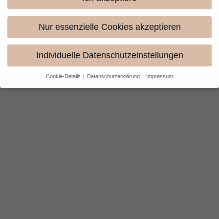
Webdesign: Benjamin Britten (
Instagram
)
Menschen Foto erstellt von pressfoto – de.freepik.com
Nur essenzielle Cookies akzeptieren
Designed by rawpixel.com / Freepik
Icons made by
Freepik
from
www.flaticon.com
Individuelle Datenschutzeinstellungen
Cookie-Details
Datenschutzerklärung
Impressum
Datenschutzeinstellungen
Wenn Sie unter 16 Jahre alt sind und Ihre Zustimmung zu
freiwilligen Diensten geben möchten, müssen Sie Ihre
Erziehungsberechtigten um Erlaubnis bitten.
Wir verwenden Cookies und andere Technologien auf unserer
Website. Einige von ihnen sind essenziell, während andere uns
helfen, diese Website und Ihre Erfahrung zu verbessern.
Personenbezogene Daten können verarbeitet werden (z. B. IP-
Adressen), z. B. für personalisierte Anzeigen und Inhalte oder
Anzeigen- und Inhaltsmessung.
Weitere Informationen über die
Verwendung Ihrer Daten finden Sie in unserer
Datenschutzerklärung
.
Hier finden Sie eine Übersicht über alle verwendeten Cookies. Sie