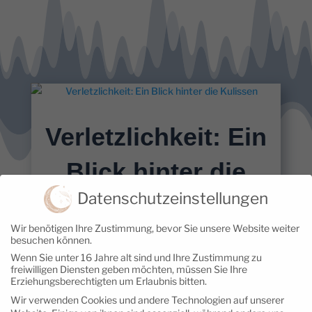
Verletzlichkeit: Ein
Blick hinter die
Datenschutzeinstellungen
Kulissen
Wir benötigen Ihre Zustimmung, bevor Sie unsere Website weiter
4. Februar 2023
|
Löwinnen brechen
besuchen können.
Wenn Sie unter 16 Jahre alt sind und Ihre Zustimmung zu
aus
freiwilligen Diensten geben möchten, müssen Sie Ihre
Erziehungsberechtigten um Erlaubnis bitten.
In der Folge erfährst Du, welche Ängste
Wir verwenden Cookies und andere Technologien auf unserer
mich als Coach und vor allem als Mensch