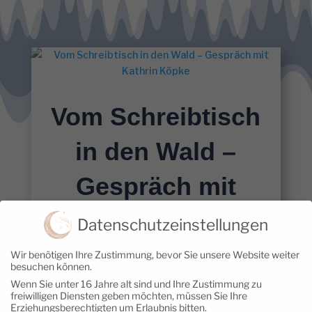
Vom Schreibtisch
in den Wald –
Gespräch mit
Kathrin Köpke
Datenschutzeinstellungen
16. März 2023
|
Löwinnen brechen
Wir benötigen Ihre Zustimmung, bevor Sie unsere Website weiter
besuchen können.
aus
Wenn Sie unter 16 Jahre alt sind und Ihre Zustimmung zu
freiwilligen Diensten geben möchten, müssen Sie Ihre
Hat der Wald für Dich auch so eine
Erziehungsberechtigten um Erlaubnis bitten.